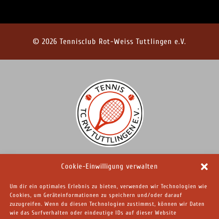
© 2026 Tennisclub Rot-Weiss Tuttlingen e.V.
Cookie-Einwilligung verwalten
Tennisclub Rot-Weiss Tuttlingen e.V.
Badstraße 6 · 78532 Tuttlingen
Um dir ein optimales Erlebnis zu bieten, verwenden wir Technologien wie
Telefon: 07461 - 92000
Cookies, um Geräteinformationen zu speichern und/oder darauf
zuzugreifen. Wenn du diesen Technologien zustimmst, können wir Daten
E-Mail: kontakt@tc-rw-tuttlingen.de
wie das Surfverhalten oder eindeutige IDs auf dieser Website